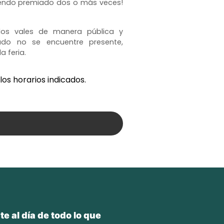
siendo premiado dos o más veces!
 los vales de manera pública y
o no se encuentre presente,
a feria.
los horarios indicados.
e al día de todo lo que