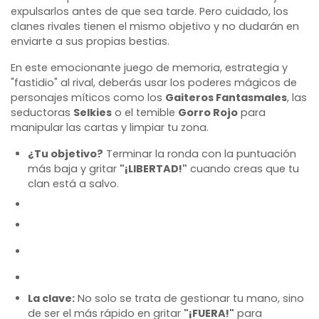
expulsarlos antes de que sea tarde
.
Pero cuidado, los
clanes rivales tienen el mismo objetivo y no dudarán en
enviarte a sus propias bestias
.
En este emocionante juego de memoria, estrategia y
"fastidio" al rival, deberás usar los poderes mágicos de
personajes míticos como los
Gaiteros Fantasmales
, las
seductoras
Selkies
o el temible
Gorro Rojo
para
manipular las cartas y limpiar tu zona
.
¿Tu objetivo?
Terminar la ronda con la puntuación
más baja y gritar
"¡LIBERTAD!"
cuando creas que tu
clan está a salvo
.
La clave:
No solo se trata de gestionar tu mano, sino
de ser el más rápido en gritar
"¡FUERA!"
para