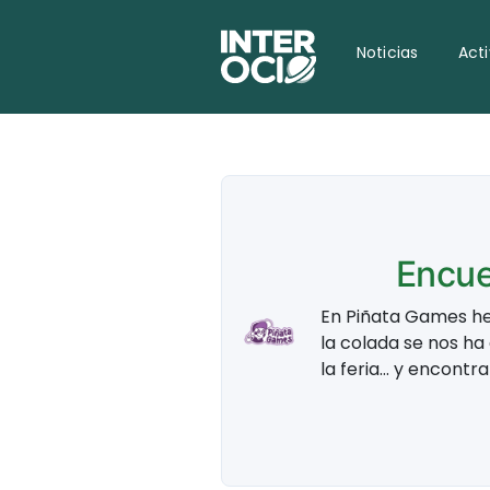
Noticias
Act
Encue
En Piñata Games h
la colada se nos ha
la feria… y encontra